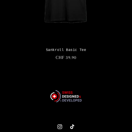
5ankroll Basic Tee
Normaler
CHF 39.90
Preis
Instagram
TikTok